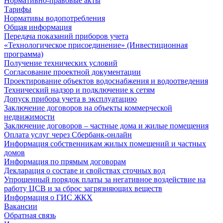
Нормативно-правовые акты
Тарифы
Нормативы водопотребления
Общая информация
Передача показаний приборов учета
«Технологическое присоединение» (Инвестиционная
программа)
Получение технических условий
Согласование проектной документации
Проектирование объектов водоснабжения и водоотведения
Технический надзор и подключение к сетям
Допуск прибора учета в эксплуатацию
Заключение договоров на объекты коммерческой
недвижимости
Заключение договоров – частные дома и жилые помещения
Оплата услуг через Сбербанк-онлайн
Информация собственникам жилых помещений и частных
домов
Информация по прямым договорам
Декларация о составе и свойствах сточных вод
Упрощенный порядок платы за негативное воздействие на
работу ЦСВ и за сброс загрязняющих веществ
Информация о ГИС ЖКХ
Вакансии
Обратная связь