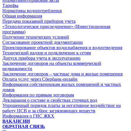
Нормативно-правовые акты
Тарифы
Нормативы водопотребления
Общая информация
Передача показаний приборов учета
«Технологическое присоединение» (Инвестиционная
программа)
Получение технических условий
Согласование проектной документации
Проектирование объектов водоснабжения и водоотведения
Технический надзор и подключение к сетям
Допуск прибора учета в эксплуатацию
Заключение договоров на объекты коммерческой
недвижимости
Заключение договоров – частные дома и жилые помещения
Оплата услуг через Сбербанк-онлайн
Информация собственникам жилых помещений и частных
домов
Информация по прямым договорам
Декларация о составе и свойствах сточных вод
Упрощенный порядок платы за негативное воздействие на
работу ЦСВ и за сброс загрязняющих веществ
Информация о ГИС ЖКХ
ВАКАНСИИ
ОБРАТНАЯ СВЯЗЬ