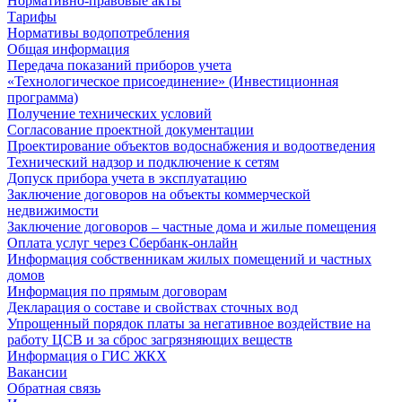
Нормативно-правовые акты
Тарифы
Нормативы водопотребления
Общая информация
Передача показаний приборов учета
«Технологическое присоединение» (Инвестиционная
программа)
Получение технических условий
Согласование проектной документации
Проектирование объектов водоснабжения и водоотведения
Технический надзор и подключение к сетям
Допуск прибора учета в эксплуатацию
Заключение договоров на объекты коммерческой
недвижимости
Заключение договоров – частные дома и жилые помещения
Оплата услуг через Сбербанк-онлайн
Информация собственникам жилых помещений и частных
домов
Информация по прямым договорам
Декларация о составе и свойствах сточных вод
Упрощенный порядок платы за негативное воздействие на
работу ЦСВ и за сброс загрязняющих веществ
Информация о ГИС ЖКХ
Вакансии
Обратная связь