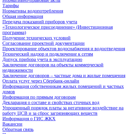
Нормативно-правовые акты
Тарифы
Нормативы водопотребления
Общая информация
Передача показаний приборов учета
«Технологическое присоединение» (Инвестиционная
программа)
Получение технических условий
Согласование проектной документации
Проектирование объектов водоснабжения и водоотведения
Технический надзор и подключение к сетям
Допуск прибора учета в эксплуатацию
Заключение договоров на объекты коммерческой
недвижимости
Заключение договоров – частные дома и жилые помещения
Оплата услуг через Сбербанк-онлайн
Информация собственникам жилых помещений и частных
домов
Информация по прямым договорам
Декларация о составе и свойствах сточных вод
Упрощенный порядок платы за негативное воздействие на
работу ЦСВ и за сброс загрязняющих веществ
Информация о ГИС ЖКХ
Вакансии
Обратная связь