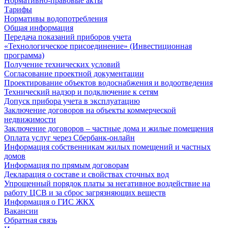
Нормативно-правовые акты
Тарифы
Нормативы водопотребления
Общая информация
Передача показаний приборов учета
«Технологическое присоединение» (Инвестиционная
программа)
Получение технических условий
Согласование проектной документации
Проектирование объектов водоснабжения и водоотведения
Технический надзор и подключение к сетям
Допуск прибора учета в эксплуатацию
Заключение договоров на объекты коммерческой
недвижимости
Заключение договоров – частные дома и жилые помещения
Оплата услуг через Сбербанк-онлайн
Информация собственникам жилых помещений и частных
домов
Информация по прямым договорам
Декларация о составе и свойствах сточных вод
Упрощенный порядок платы за негативное воздействие на
работу ЦСВ и за сброс загрязняющих веществ
Информация о ГИС ЖКХ
Вакансии
Обратная связь