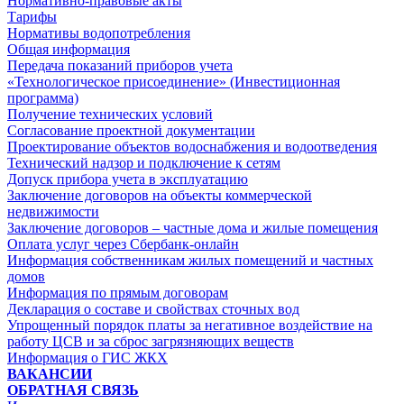
Нормативно-правовые акты
Тарифы
Нормативы водопотребления
Общая информация
Передача показаний приборов учета
«Технологическое присоединение» (Инвестиционная
программа)
Получение технических условий
Согласование проектной документации
Проектирование объектов водоснабжения и водоотведения
Технический надзор и подключение к сетям
Допуск прибора учета в эксплуатацию
Заключение договоров на объекты коммерческой
недвижимости
Заключение договоров – частные дома и жилые помещения
Оплата услуг через Сбербанк-онлайн
Информация собственникам жилых помещений и частных
домов
Информация по прямым договорам
Декларация о составе и свойствах сточных вод
Упрощенный порядок платы за негативное воздействие на
работу ЦСВ и за сброс загрязняющих веществ
Информация о ГИС ЖКХ
ВАКАНСИИ
ОБРАТНАЯ СВЯЗЬ