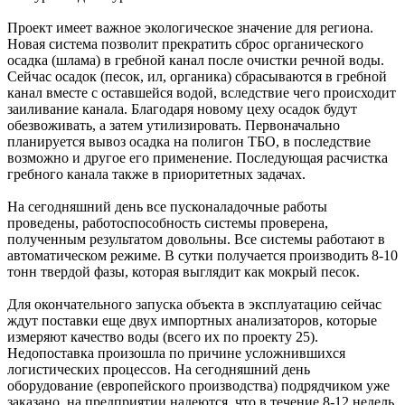
Проект имеет важное экологическое значение для региона.
Новая система позволит прекратить сброс органического
осадка (шлама) в гребной канал после очистки речной воды.
Сейчас осадок (песок, ил, органика) сбрасываются в гребной
канал вместе с оставшейся водой, вследствие чего происходит
заиливание канала. Благодаря новому цеху осадок будут
обезвоживать, а затем утилизировать. Первоначально
планируется вывоз осадка на полигон ТБО, в последствие
возможно и другое его применение. Последующая расчистка
гребного канала также в приоритетных задачах.
На сегодняшний день все пусконаладочные работы
проведены, работоспособность системы проверена,
полученным результатом довольны. Все системы работают в
автоматическом режиме. В сутки получается производить 8-10
тонн твердой фазы, которая выглядит как мокрый песок.
Для окончательного запуска объекта в эксплуатацию сейчас
ждут поставки еще двух импортных анализаторов, которые
измеряют качество воды (всего их по проекту 25).
Недопоставка произошла по причине усложнившихся
логистических процессов. На сегодняшний день
оборудование (европейского производства) подрядчиком уже
заказано, на предприятии надеются, что в течение 8-12 недель