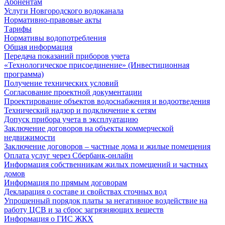
Абонентам
Услуги Новгородского водоканала
Нормативно-правовые акты
Тарифы
Нормативы водопотребления
Общая информация
Передача показаний приборов учета
«Технологическое присоединение» (Инвестиционная
программа)
Получение технических условий
Согласование проектной документации
Проектирование объектов водоснабжения и водоотведения
Технический надзор и подключение к сетям
Допуск прибора учета в эксплуатацию
Заключение договоров на объекты коммерческой
недвижимости
Заключение договоров – частные дома и жилые помещения
Оплата услуг через Сбербанк-онлайн
Информация собственникам жилых помещений и частных
домов
Информация по прямым договорам
Декларация о составе и свойствах сточных вод
Упрощенный порядок платы за негативное воздействие на
работу ЦСВ и за сброс загрязняющих веществ
Информация о ГИС ЖКХ