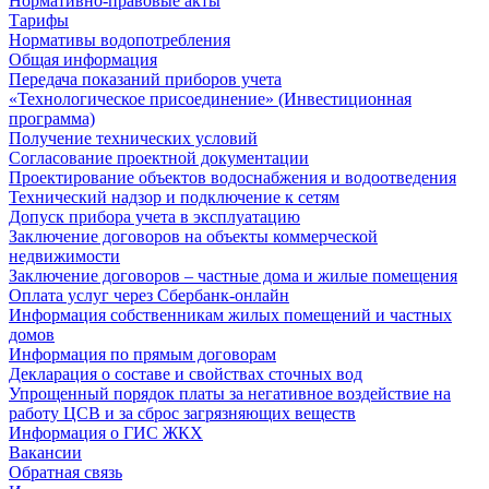
Нормативно-правовые акты
Тарифы
Нормативы водопотребления
Общая информация
Передача показаний приборов учета
«Технологическое присоединение» (Инвестиционная
программа)
Получение технических условий
Согласование проектной документации
Проектирование объектов водоснабжения и водоотведения
Технический надзор и подключение к сетям
Допуск прибора учета в эксплуатацию
Заключение договоров на объекты коммерческой
недвижимости
Заключение договоров – частные дома и жилые помещения
Оплата услуг через Сбербанк-онлайн
Информация собственникам жилых помещений и частных
домов
Информация по прямым договорам
Декларация о составе и свойствах сточных вод
Упрощенный порядок платы за негативное воздействие на
работу ЦСВ и за сброс загрязняющих веществ
Информация о ГИС ЖКХ
Вакансии
Обратная связь