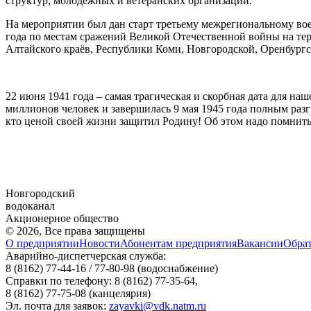
структур, молодёжных и ветеранских организаций.
На мероприятии был дан старт третьему межрегиональному вое
года по местам сражений Великой Отечественной войны на те
Алтайского краёв, Республики Коми, Новгородской, Оренбургс
22 июня 1941 года – самая трагическая и скорбная дата для наш
миллионов человек и завершилась 9 мая 1945 года полным ра
кто ценой своей жизни защитил Родину! Об этом надо помнить
Новгородский
водоканал
Акционерное общество
© 2026, Все права защищены
О предприятии
Новости
Абонентам предприятия
Вакансии
Обрат
Аварийно-диспетчерская служба:
8 (8162) 77-44-16 / 77-80-98
(водоснабжение)
Справки по телефону:
8 (8162) 77-35-64,
8 (8162) 77-75-08
(канцелярия)
Эл. почта для заявок:
zayavki@vdk.natm.ru