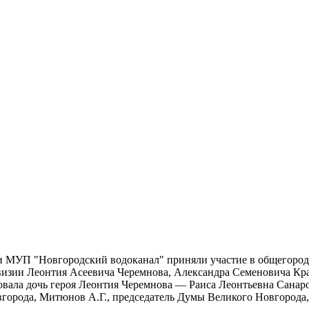
ики МУП "Новгородский водоканал" приняли участие в общегоро
дивизии Леонтия Асеевича Черемнова, Александра Семеновича Кр
овала дочь героя Леонтия Черемнова — Раиса Леонтьевна Санаро
вгорода, Митюнов А.Г., председатель Думы Великого Новгорода