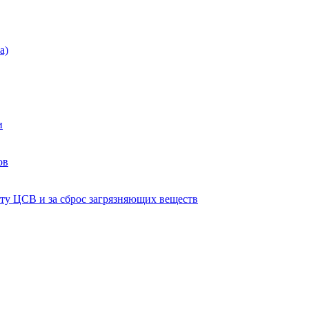
а)
и
ов
ту ЦСВ и за сброс загрязняющих веществ