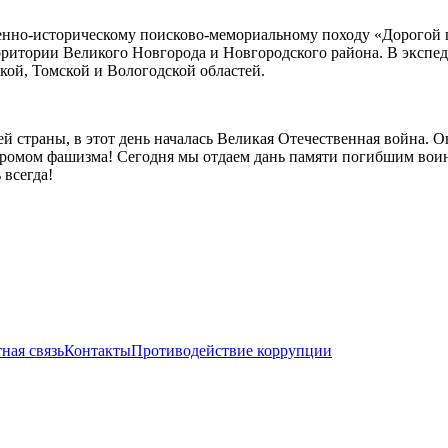
нно-историческому поисково-мемориальному походу «Дорогой ге
рритории Великого Новгорода и Новгородского района. В экспе
кой, Томской и Вологодской областей.
ей страны, в этот день началась Великая Отечественная война. О
згромом фашизма! Сегодня мы отдаем дань памяти погибшим вои
 всегда!
ная связь
Контакты
Противодействие коррупции