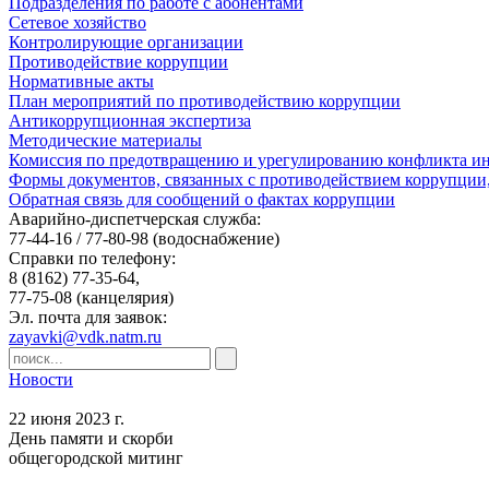
Подразделения по работе с абонентами
Сетевое хозяйство
Контролирующие организации
Противодействие коррупции
Нормативные акты
План мероприятий по противодействию коррупции
Антикоррупционная экспертиза
Методические материалы
Комиссия по предотвращению и урегулированию конфликта ин
Формы документов, связанных с противодействием коррупции,
Обратная связь для сообщений о фактах коррупции
Аварийно-диспетчерская служба:
77-44-16 / 77-80-98
(водоснабжение)
Справки по телефону:
8 (8162) 77-35-64,
77-75-08
(канцелярия)
Эл. почта для заявок:
zayavki@vdk.natm.ru
Новости
22 июня 2023 г.
День памяти и скорби
общегородской митинг