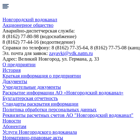
Новгородский водоканал
Акционерное общество
Аварийно-диспетчерская служба:
8 (8162) 77-80-98
(водоснабжение)
8 (8162) 77-44-16
(водоотведение)
Справки по телефону:
8 (8162) 77-35-64, 8 (8162) 77-75-08
(канц
Эл. почта для заявок:
zayavki@vdk.natm.ru
Адрес: Великий Новгород, ул. Германа, д. 33
О предприятии
История
Краткая информация о предприятии
Документы
Учредительные документы
Раскрытие информации АО «Новгородский водоканал»
Бухгалтерская отчетность
Стандарты раскрытия информации
Политика обработки персональных данных
Реквизиты расчетных счетов АО "Новгородский водоканал"
Новости
Абонентам
Услуги Новгородского водоканала
Нормативно-правовые акты