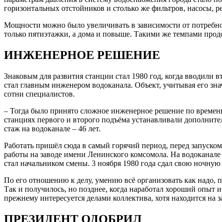
горизонтальных отстойников и столько же фильтров, насосы, ре
Мощности можно было увеличивать в зависимости от потребност
только пятиэтажки, а дома и повыше. Такими же темпами прод
ИНЖЕНЕРНОЕ РЕШЕНИЕ
Знаковым для развития станции стал 1980 год, когда вводили в
стал главным инженером водоканала. Объект, учитывая его зн
сотни специалистов.
– Тогда было принято сложное инженерное решение по временн
станциях первого и второго подъёма устанавливали дополните
стаж на водоканале – 46 лет.
Работать пришёл сюда в самый горячий период, перед запуском
работы на заводе имени Ленинского комсомола. На водоканале т
стал начальником смены. 3 ноября 1980 года сдал свою ночную 
По его отношению к делу, умению всё организовать как надо, 
Так и получилось, но позднее, когда наработал хороший опыт и
прежнему интересуется делами коллектива, хотя находится на 
ПРЕЗИДЕНТ ОДОБРИЛ