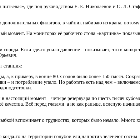
питьевая», где под руководством Е. Е. Николаевой и О. Л. Стафе
 дополнительных фильтров, в чайник набираю из крана, потому ч
ный момент. На мониторах её рабочего стола «картинка» показы
и города. Если где-то упало давление – показывает, что в конк
Юрьевич.
т станция:
ы, а, к примеру, в конце 80-х годов было более 150 тысяч. Сокр
ки – и потребление упало. Но работать есть над чем – включаем
одоподготовки.
и в настоящий момент – четыре резервуара по шесть тысяч кубом
её качества. Всё перед глазами, а не как раньше, вслепую начина
улыбкой вспоминает о трудностях, которых было немало. Много х
ю когда-то на территории голубой ели,напротив зеленеют сосны