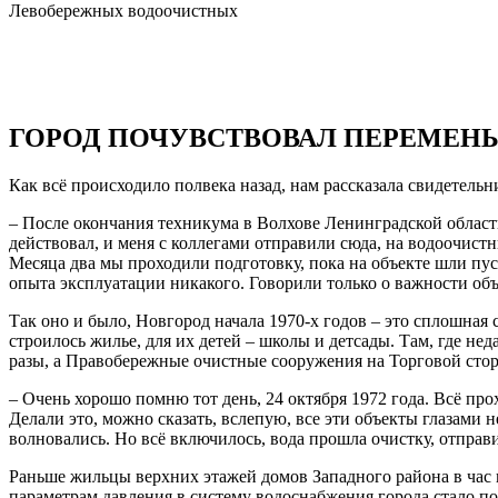
Левобережных водоочистных
ГОРОД ПОЧУВСТВОВАЛ ПЕРЕМЕН
Как всё происходило полвека назад, нам рассказала свидетель
– После окончания техникума в Волхове Ленинградской области
действовал, и меня с коллегами отправили сюда, на водоочист
Месяца два мы проходили подготовку, пока на объекте шли пус
опыта эксплуатации никакого. Говорили только о важности объе
Так оно и было, Новгород начала 1970-х годов – это сплошная
строилось жилье, для их детей – школы и детсады. Там, где не
разы, а Правобережные очистные сооружения на Торговой стор
– Очень хорошо помню тот день, 24 октября 1972 года. Всё про
Делали это, можно сказать, вслепую, все эти объекты глазами 
волновались. Но всё включилось, вода прошла очистку, отправ
Раньше жильцы верхних этажей домов Западного района в час п
параметрам давления в систему водоснабжения города стало по