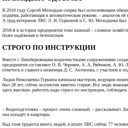
В 2010 году Сергей Молодцов сперва был исполняющим обязанн
подъёма, работающая в автоматическом режиме, – аналогов ей 
А труд ветеранов ЛВС Л. Н. Гуркиной и С. Ю. Молодцова был 
2018-й в истории предприятия тоже важный – сложное хозяйст
более надёжным и безопасным.
СТРОГО ПО ИНСТРУКЦИИ
Вместе с Левобережными водоочистными сооружениями создава
предприятия составляют О. В. Черняев, А. А. Рябчиков, А. Ю. Л
отметить и главного инженера Д. С. Антипова, с участием и п
Лидия Николаевна Гуркина начинала мастером, ведущим инженер
был 28 лет, сейчас коллектив заметно старше. Все люди знающ
здесь высокие, работать надо строго по инструкции, соблюдать
– Водоподготовка – процесс очень сложный, – рассказывает Ли
она попадёт в квартиры.
Над этим трудится много людей, в штате ЛВС сейчас 77 человек