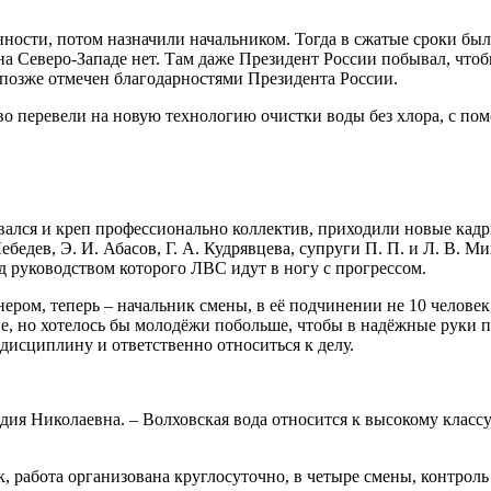
ости, потом назначили начальником. Тогда в сжатые сроки был
на Северо-Западе нет. Там даже Президент России побывал, что
позже отмечен благодарностями Президента России.
во перевели на новую технологию очистки воды без хлора, с по
лся и креп профессионально коллектив, приходили новые кадры
ебедев, Э. И. Абасов, Г. А. Кудрявцева, супруги П. П. и Л. В. Ми
од руководством которого ЛВС идут в ногу с прогрессом.
ом, теперь – начальник смены, в её подчинении не 10 человек,
ие, но хотелось бы молодёжи побольше, чтобы в надёжные руки п
 дисциплину и ответственно относиться к делу.
дия Николаевна. – Волховская вода относится к высокому классу
, работа организована круглосуточно, в четыре смены, контроль 