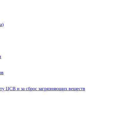
а)
и
ов
ту ЦСВ и за сброс загрязняющих веществ