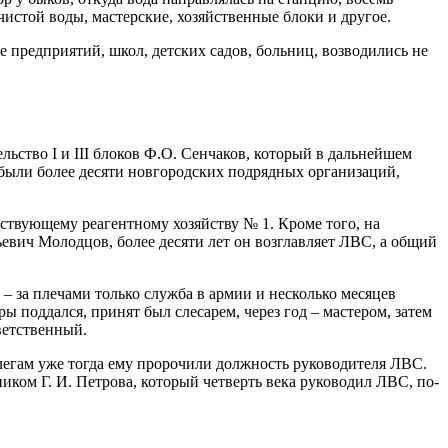
чистой воды, мастерские, хозяйственные блоки и другое.
 предприятий, школ, детских садов, больниц, возводились не
ельство I и III блоков Ф.О. Сенчаков, который в дальнейшем
 были более десяти новгородских подрядных организаций,
ствующему реагентному хозяйству № 1. Кроме того, на
евич Молодцов, более десяти лет он возглавляет ЛВС, а общий
– за плечами только служба в армии и несколько месяцев
ы поддался, принят был слесарем, через год – мастером, затем
ветственный.
ллегам уже тогда ему пророчили должность руководителя ЛВС.
иком Г. И. Петрова, который четверть века руководил ЛВС, по-