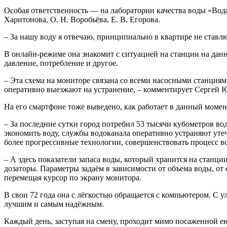
Особая ответственность — на лаборатории качества воды «Вода 
Харитонова, О. Н. Воробьёва, Е. В. Егорова.
– За нашу воду я отвечаю, принципиально в квартире не ставлю
В онлайн-режиме она знакомит с ситуацией на станции на дан
давление, потребление и другое.
– Эта схема на мониторе связана со всеми насосными станциям
оперативно выезжают на устранение, – комментирует Сергей 
На его смартфоне тоже выведено, как работает в данный момен
– За последние сутки город потребил 53 тысячи кубометров вод
экономить воду, службы водоканала оперативно устраняют утеч
более прогрессивные технологии, совершенствовать процесс в
– А здесь показатели запаса воды, который хранится на станци
дозаторы. Параметры задаём в зависимости от объема воды, от 
перемещая курсор по экрану монитора.
В свои 72 года она с лёгкостью обращается с компьютером. С 
лучшим и самым надёжным.
Каждый день, заступая на смену, проходит мимо посаженной е