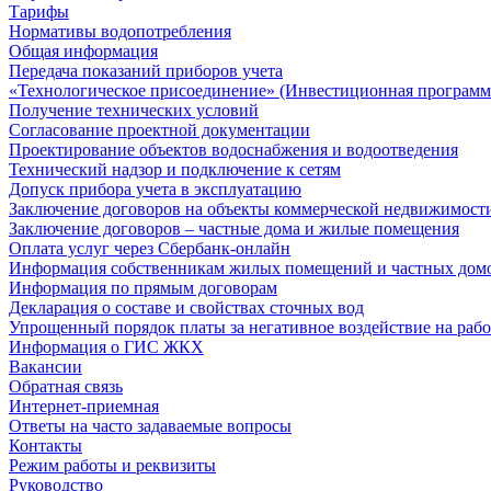
Тарифы
Нормативы водопотребления
Общая информация
Передача показаний приборов учета
«Технологическое присоединение» (Инвестиционная программ
Получение технических условий
Согласование проектной документации
Проектирование объектов водоснабжения и водоотведения
Технический надзор и подключение к сетям
Допуск прибора учета в эксплуатацию
Заключение договоров на объекты коммерческой недвижимост
Заключение договоров – частные дома и жилые помещения
Оплата услуг через Сбербанк-онлайн
Информация собственникам жилых помещений и частных дом
Информация по прямым договорам
Декларация о составе и свойствах сточных вод
Упрощенный порядок платы за негативное воздействие на рабо
Информация о ГИС ЖКХ
Вакансии
Обратная связь
Интернет-приемная
Ответы на часто задаваемые вопросы
Контакты
Режим работы и реквизиты
Руководство