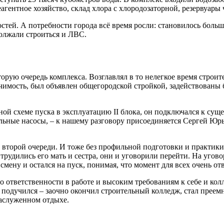
агентное хозяйство, склад хлора с хлородозаторной, резервуары 
ей. А потребности города всё время росли: становилось больше
олжали строиться и ЛВС.
торую очередь комплекса. Возглавлял в то нелегкое время строит
ачимость, был объявлен общегородской стройкой, задействованы
ой схеме пуска в эксплуатацию II блока, он подключался к суще
льные насосы, – к нашему разговору присоединяется Сергей Юрь
 второй очереди. И тоже без профильной подготовки и практики 
рудились его мать и сестра, они и уговорили перейти. На уговор
смену и остался на пуск, понимая, что момент для всех очень от
по ответственности в работе и высоким требованиям к себе и ко
 подучился – заочно окончил строительный колледж, стал преемн
заслуженном отдыхе.