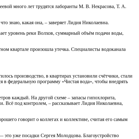
евой много лет трудятся лаборанты М. В. Некрасова, Т. А.
то знаю, какая она, – заверяет Лидия Николаевна.
вает уровень реки Волхов, суммарный объём подачи воды,
ретном квартале произошла утечка. Специалисты водоканала
атилось производство, в квартирах установили счётчики, стали
ся в федеральную программу «Чистая вода», чтобы внедрять
етров каждый. На другой схеме – запасы гипохлорита,
ли. Всё под контролем, – рассказывает Лидия Николаевна,
орошего говорит о коллегах и коллективе, считая его самым
 — это уже посадки Сергея Молодцова. Благоустройство