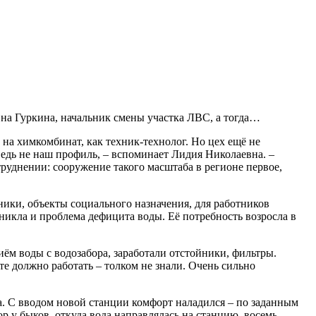
вна Гуркина, начальник смены участка ЛВС, а тогда…
 на химкомбинат, как техник-технолог. Но цех ещё не
ведь не наш профиль, – вспоминает Лидия Николаевна. –
руднении: сооружение такого масштаба в регионе первое,
ники, объекты социального назначения, для работников
зникла и проблема дефицита воды. Её потребность возросла в
иём воды с водозабора, заработали отстойники, фильтры.
сте должно работать – толком не знали. Очень сильно
а. С вводом новой станции комфорт наладился – по заданным
р у быков, откуда вода направлялась на станцию, восемь