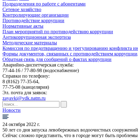
Подразделения по работе с абонентами
Сетевое хозяйство
Контролирующие организации
Противодействие коррупции
Нормативные акты
План мероприятий по противодействию коррупции
Антикоррупционная экспертиза
Методические материалы
Комиссия по предотвращению и урегулированию конфликта ин
Формы документов, связанных с противодействием коррупции,
Обратная связь для сообщений о фактах коррупции
Аварийно-диспетчерская служба:
77-44-16 / 77-80-98
(водоснабжение)
Справки по телефону:
8 (8162) 77-35-64,
77-75-08
(канцелярия)
Эл. почта для заявок:
zayavki@vdk.natm.ru
Новости
24 октября 2022 г.
50 лет со дня запуска левобережных водоочистных сооружений
Сейчас сложно представить, что в городе могут быть проблемы