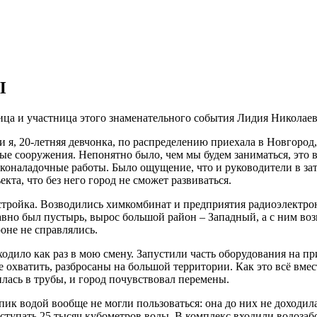
Ы
ница и участница этого знаменательного события Лидия Николае
 я, 20-летняя девчонка, по распределению приехала в Новгород,
ные сооружения. Непонятно было, чем мы будем заниматься, это 
коналадочные работы. Было ощущение, что и руководители в зат
кта, что без него город не сможет развиваться.
 стройка. Возводились химкомбинат и предприятия радиоэлектро
давно был пустырь, вырос большой район – Западный, а с ним во
оне не справлялись.
ходило как раз в мою смену. Запустили часть оборудования на пр
не охватить, разбросаны на большой территории. Как это всё вме
илась в трубы, и город почувствовал перемены.
ик водой вообще не могли пользоваться: она до них не доходил
ступать 25 тысяч кубометров воды. В комплекс входили водозабо