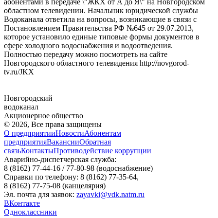
абонентами в передаче \"ЖКХ от А до Я\" на Новгородском
областном телевидении. Начальник юридической службы
Водоканала ответила на вопросы, возникающие в связи с
Постановлением Правительства РФ №645 от 29.07.2013,
которое установило единые типовые формы документов в
сфере холодного водоснабжения и водоотведения.
Полностью передачу можно посмотреть на сайте
Новгородского областного телевидения http://novgorod-
tv.ru/JKX
Новгородский
водоканал
Акционерное общество
© 2026, Все права защищены
О предприятии
Новости
Абонентам
предприятия
Вакансии
Обратная
связь
Контакты
Противодействие коррупции
Аварийно-диспетчерская служба:
8 (8162) 77-44-16 / 77-80-98
(водоснабжение)
Справки по телефону:
8 (8162) 77-35-64,
8 (8162) 77-75-08
(канцелярия)
Эл. почта для заявок:
zayavki@vdk.natm.ru
ВКонтакте
Одноклассники