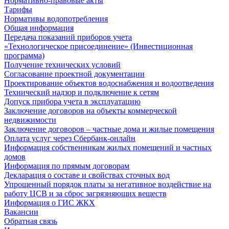
Нормативно-правовые акты
Тарифы
Нормативы водопотребления
Общая информация
Передача показаний приборов учета
«Технологическое присоединение» (Инвестиционная
программа)
Получение технических условий
Согласование проектной документации
Проектирование объектов водоснабжения и водоотведения
Технический надзор и подключение к сетям
Допуск прибора учета в эксплуатацию
Заключение договоров на объекты коммерческой
недвижимости
Заключение договоров – частные дома и жилые помещения
Оплата услуг через Сбербанк-онлайн
Информация собственникам жилых помещений и частных
домов
Информация по прямым договорам
Декларация о составе и свойствах сточных вод
Упрощенный порядок платы за негативное воздействие на
работу ЦСВ и за сброс загрязняющих веществ
Информация о ГИС ЖКХ
Вакансии
Обратная связь