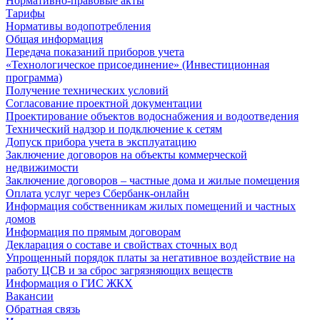
Нормативно-правовые акты
Тарифы
Нормативы водопотребления
Общая информация
Передача показаний приборов учета
«Технологическое присоединение» (Инвестиционная
программа)
Получение технических условий
Согласование проектной документации
Проектирование объектов водоснабжения и водоотведения
Технический надзор и подключение к сетям
Допуск прибора учета в эксплуатацию
Заключение договоров на объекты коммерческой
недвижимости
Заключение договоров – частные дома и жилые помещения
Оплата услуг через Сбербанк-онлайн
Информация собственникам жилых помещений и частных
домов
Информация по прямым договорам
Декларация о составе и свойствах сточных вод
Упрощенный порядок платы за негативное воздействие на
работу ЦСВ и за сброс загрязняющих веществ
Информация о ГИС ЖКХ
Вакансии
Обратная связь