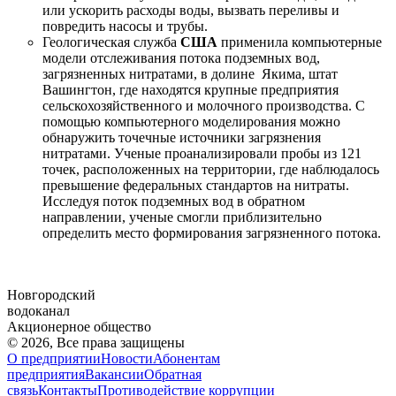
или ускорить расходы воды, вызвать переливы и
повредить насосы и трубы.
Геологическая служба
США
применила компьютерные
модели отслеживания потока подземных вод,
загрязненных нитратами, в долине Якима, штат
Вашингтон, где находятся крупные предприятия
сельскохозяйственного и молочного производства. С
помощью компьютерного моделирования можно
обнаружить точечные источники загрязнения
нитратами. Ученые проанализировали пробы из 121
точек, расположенных на территории, где наблюдалось
превышение федеральных стандартов на нитраты.
Исследуя поток подземных вод в обратном
направлении, ученые смогли приблизительно
определить место формирования загрязненного потока.
Новгородский
водоканал
Акционерное общество
© 2026, Все права защищены
О предприятии
Новости
Абонентам
предприятия
Вакансии
Обратная
связь
Контакты
Противодействие коррупции