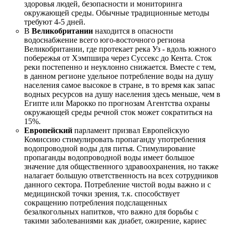
здоровья людей, безопасности и мониторинга
окружающей среды. Обычные традиционные методы
требуют 4-5 дней.
В
Великобритании
находится в опасности
водоснабжение всего юго-восточного региона
Великобритании, где протекает река Уз - вдоль южного
побережья от Хэмпшира через Суссекс до Кента. Сток
реки постепенно и неуклонно снижается. Вместе с тем,
в данном регионе удельное потребление воды на душу
населения самое высокое в стране, в то время как запас
водных ресурсов на душу населения здесь меньше, чем в
Египте или Марокко по прогнозам Агентства охраны
окружающей среды речной сток может сократиться на
15%.
Европейский
парламент призвал Европейскую
Комиссию стимулировать пропаганду употребления
водопроводной воды для питья. Стимулирование
пропаганды водопроводной воды имеет большое
значение для общественного здравоохранения, но также
налагает большую ответственность на всех сотрудников
данного сектора. Потребление чистой воды важно и с
медицинской точки зрения, т.к. способствует
сокращению потребления подслащенных
безалкогольных напитков, что важно для борьбы с
такими заболеваниями как диабет, ожирение, кариес