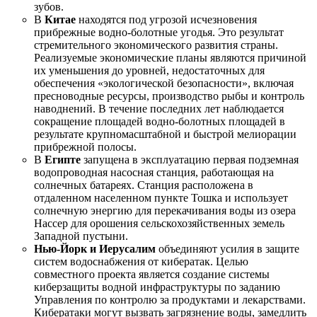
зубов.
В
Китае
находятся под угрозой исчезновения
прибрежные водно-болотные угодья. Это результат
стремительного экономического развития страны.
Реализуемые экономические планы являются причиной
их уменьшения до уровней, недостаточных для
обеспечения «экологической безопасности», включая
пресноводные ресурсы, производство рыбы и контроль
наводнений. В течение последних лет наблюдается
сокращение площадей водно-болотных площадей в
результате крупномасштабной и быстрой мелиорации
прибрежной полосы.
В
Египте
запущена в эксплуатацию первая подземная
водопроводная насосная станция, работающая на
солнечных батареях. Станция расположена в
отдаленном населенном пункте Тошка и использует
солнечную энергию для перекачивания воды из озера
Нассер для орошения сельскохозяйственных земель
Западной пустыни.
Нью-Йорк и Иерусалим
объединяют усилия в защите
систем водоснабжения от кибератак. Целью
совместного проекта является создание системы
киберзащиты водной инфраструктуры по заданию
Управления по контролю за продуктами и лекарствами.
Кибератаки могут вызвать загрязнение воды, замедлить