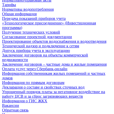
Нормативно-правовые акты
Тарифы
Нормативы водопотребления
Общая информация
Передача показаний приборов учета
«Технологическое присоединение» (Инвестиционная
программа)
Получение технических условий
Согласование проектной документации
Проектирование объектов водоснабжения и водоотведения
Технический надзор и подключение к сетям
Допуск прибора учета в эксплуатацию
Заключение договоров на объекты коммерческой
недвижимости
Заключение договоров – частные дома и жилые помещения
Оплата услуг через Сбербанк-онлайн
Информация собственникам жилых помещений и частных
домов
Информация по прямым договорам
Декларация о составе и свойствах сточных вод
Упрощенный порядок платы за негативное воздействие на
работу ЦСВ и за сброс загрязняющих веществ
Информация о ГИС ЖКХ
Вакансии
Обратная связь