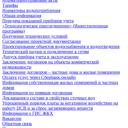
Нормативно-правовые акты
Тарифы
Нормативы водопотребления
Общая информация
Передача показаний приборов учета
«Технологическое присоединение» (Инвестиционная
программа)
Получение технических условий
Согласование проектной документации
Проектирование объектов водоснабжения и водоотведения
Технический надзор и подключение к сетям
Допуск прибора учета в эксплуатацию
Заключение договоров на объекты коммерческой
недвижимости
Заключение договоров – частные дома и жилые помещения
Оплата услуг через Сбербанк-онлайн
Информация собственникам жилых помещений и частных
домов
Информация по прямым договорам
Декларация о составе и свойствах сточных вод
Упрощенный порядок платы за негативное воздействие на
работу ЦСВ и за сброс загрязняющих веществ
Информация о ГИС ЖКХ
Вакансии
Обратная связь