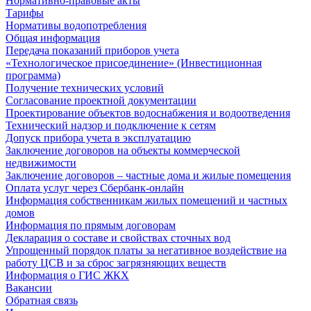
Нормативно-правовые акты
Тарифы
Нормативы водопотребления
Общая информация
Передача показаний приборов учета
«Технологическое присоединение» (Инвестиционная
программа)
Получение технических условий
Согласование проектной документации
Проектирование объектов водоснабжения и водоотведения
Технический надзор и подключение к сетям
Допуск прибора учета в эксплуатацию
Заключение договоров на объекты коммерческой
недвижимости
Заключение договоров – частные дома и жилые помещения
Оплата услуг через Сбербанк-онлайн
Информация собственникам жилых помещений и частных
домов
Информация по прямым договорам
Декларация о составе и свойствах сточных вод
Упрощенный порядок платы за негативное воздействие на
работу ЦСВ и за сброс загрязняющих веществ
Информация о ГИС ЖКХ
Вакансии
Обратная связь