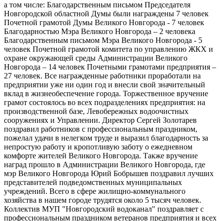
а том числе: Благодарственным письмом Председателя
Новгородской областной Думы были награждены 7 человек
Почетной грамотой Думы Великого Новгорода - 7 человек
Благодарностью Мэра Великого Новгорода – 2 человека
Благодарственным письмом Мэра Великого Новгорода - 5
человек Почетной грамотой комитета по управлению ЖКХ и
охране окружающей среды Администрации Великого
Новгорода – 14 человек Почетными грамотами предприятия –
27 человек. Все награжденные работники проработали на
предприятии уже ни один год и внесли свой значительный
вклад в жизнеобеспечение города. Торжественное вручение
грамот состоялось во всех подразделениях предприятия: на
производственной базе, Левобережных водоочистных
сооружениях и Управлении. Директор Сергей Золотарев
поздравил работников с профессиональным праздником,
пожелал удачи в нелегком труде и выразил благодарность за
непростую работу и кропотливую заботу о ежедневном
комфорте жителей Великого Новгорода. Также вручение
наград прошло в Администрации Великого Новгорода, где
мэр Великого Новгорода Юрий Бобрышев поздравил лучших
представителей подведомственных муниципальных
учреждений. Всего в сфере жилищно-коммунального
хозяйства в нашем городе трудятся около 5 тысяч человек.
Коллектив МУП "Новгородский водоканал" поздравляет с
профессиональным праздником ветеранов предприятия и всех