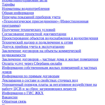
Нормативно-правовые акты
Тарифы
Нормативы водопотребления
Общая информация
Передача показаний приборов учета
«Технологическое присоединение» (Инвестиционная
программа)
Получение технических условий
Согласование проектной документации
Проектирование объектов водоснабжения и водоотведения
Технический надзор и подключение к сетям
Допуск прибора учета в эксплуатацию
Заключение договоров на объекты коммерческой
недвижимости
Заключение договоров – частные дома и жилые помещения
Оплата услуг через Сбербанк-онлайн
Информация собственникам жилых помещений и частных
домов
Информация по прямым договорам
Декларация о составе и свойствах сточных вод
Упрощенный порядок платы за негативное воздействие на
работу ЦСВ и за сброс загрязняющих веществ
Информация о ГИС ЖКХ
Вакансии
Обратная связь