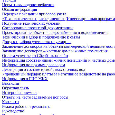
Тарифы
Нормативы водопотребления
Общая информация
Передача показаний приборов учета
«Технологическое присоединение» (Инвестиционная программ
Получение технических условий
Согласование проектной документации
Проектирование объектов водоснабжения и водоотведения
Технический надзор и подключение к сетям
Допуск прибора учета в эксплуатацию
Заключение договоров на объекты коммерческой недвижимост
Заключение договоров – частные дома и жилые помещения
Оплата услуг через Сбербанк-онлайн
Информация собственникам жилых помещений и частных дом
Информация по прямым договорам
Декларация о составе и свойствах сточных вод
Упрощенный порядок платы за негативное воздействие на рабо
Информация о ГИС ЖКХ
Вакансии
Обратная связь
Интернет-приемная
Ответы на часто задаваемые вопросы
Контакты
Режим работы и реквизиты
Руководство