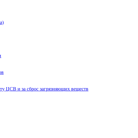
а)
и
ов
ту ЦСВ и за сброс загрязняющих веществ