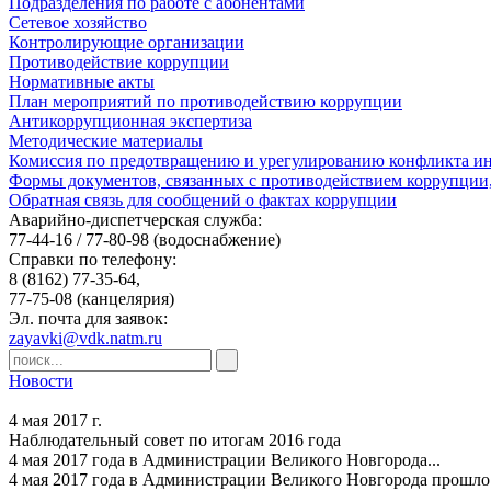
Подразделения по работе с абонентами
Сетевое хозяйство
Контролирующие организации
Противодействие коррупции
Нормативные акты
План мероприятий по противодействию коррупции
Антикоррупционная экспертиза
Методические материалы
Комиссия по предотвращению и урегулированию конфликта ин
Формы документов, связанных с противодействием коррупции,
Обратная связь для сообщений о фактах коррупции
Аварийно-диспетчерская служба:
77-44-16 / 77-80-98
(водоснабжение)
Справки по телефону:
8 (8162) 77-35-64,
77-75-08
(канцелярия)
Эл. почта для заявок:
zayavki@vdk.natm.ru
Новости
4 мая 2017 г.
Наблюдательный совет по итогам 2016 года
4 мая 2017 года в Администрации Великого Новгорода...
4 мая 2017 года в Администрации Великого Новгорода прошло 