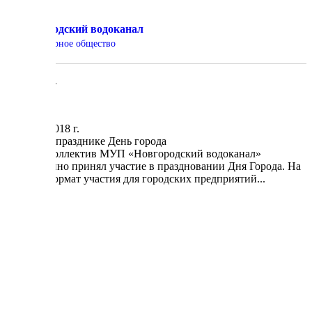
Новгородский водоканал
Акционерное общество
Новости
13 июня 2018 г.
Участие в празднике День города
10 июня коллектив МУП «Новгородский водоканал»
традиционно принял участие в праздновании Дня Города. На
этот раз формат участия для городских предприятий...