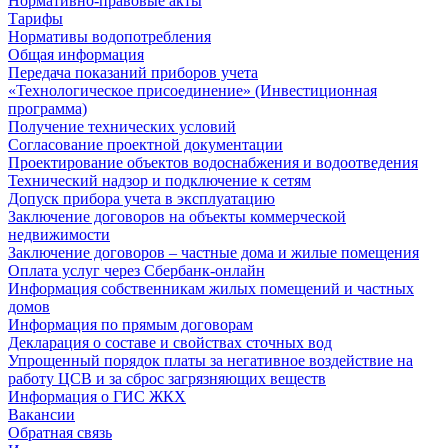
Нормативно-правовые акты
Тарифы
Нормативы водопотребления
Общая информация
Передача показаний приборов учета
«Технологическое присоединение» (Инвестиционная
программа)
Получение технических условий
Согласование проектной документации
Проектирование объектов водоснабжения и водоотведения
Технический надзор и подключение к сетям
Допуск прибора учета в эксплуатацию
Заключение договоров на объекты коммерческой
недвижимости
Заключение договоров – частные дома и жилые помещения
Оплата услуг через Сбербанк-онлайн
Информация собственникам жилых помещений и частных
домов
Информация по прямым договорам
Декларация о составе и свойствах сточных вод
Упрощенный порядок платы за негативное воздействие на
работу ЦСВ и за сброс загрязняющих веществ
Информация о ГИС ЖКХ
Вакансии
Обратная связь