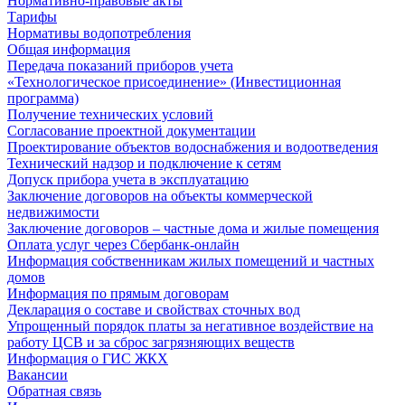
Нормативно-правовые акты
Тарифы
Нормативы водопотребления
Общая информация
Передача показаний приборов учета
«Технологическое присоединение» (Инвестиционная
программа)
Получение технических условий
Согласование проектной документации
Проектирование объектов водоснабжения и водоотведения
Технический надзор и подключение к сетям
Допуск прибора учета в эксплуатацию
Заключение договоров на объекты коммерческой
недвижимости
Заключение договоров – частные дома и жилые помещения
Оплата услуг через Сбербанк-онлайн
Информация собственникам жилых помещений и частных
домов
Информация по прямым договорам
Декларация о составе и свойствах сточных вод
Упрощенный порядок платы за негативное воздействие на
работу ЦСВ и за сброс загрязняющих веществ
Информация о ГИС ЖКХ
Вакансии
Обратная связь