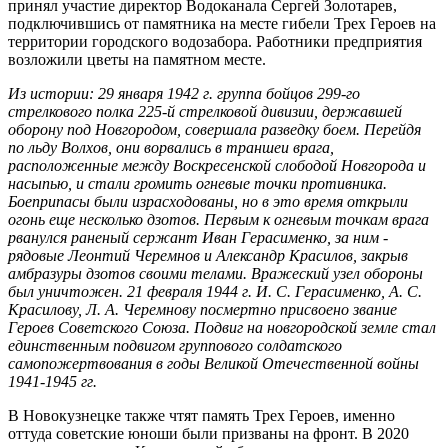
принял участие директор Водоканала Сергей Золотарев,
подключившись от памятника на месте гибели Трех Героев на
территории городского водозабора. Работники предприятия
возложили цветы на памятном месте.
Из истории: 29 января 1942 г. группа бойцов 299-го
стрелкового полка 225-й стрелковой дивизии, державшей
оборону под Новгородом, совершала разведку боем. Перейдя
по льду Волхов, они ворвались в траншеи врага,
расположенные между Воскресенской слободой Новгорода и
насыпью, и стали громить огневые точки противника.
Боеприпасы были израсходованы, но в это время открыли
огонь еще несколько дзотов. Первым к огневым точкам врага
рванулся раненый сержант Иван Герасименко, за ним -
рядовые Леонтий Черемнов и Александр Красилов, закрыв
амбразуры дзотов своими телами. Вражеский узел обороны
был уничтожен. 21 февраля 1944 г. И. С. Герасименко, А. С.
Красилову, Л. А. Черемнову посмертно присвоено звание
Героев Советского Союза. Подвиг на новгородской земле стал
единственным подвигом группового солдатского
самопожертвования в годы Великой Отечественной войны
1941-1945 гг.
В Новокузнецке также чтят память Трех Героев, именно
оттуда советские юноши были призваны на фронт. В 2020