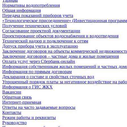
Тарифы
Нормативы водопотребления
Общая информация
Передача показаний приборов учета
«Технологическое присоединение» (Инвестиционная программ
Получение технических условий
Согласование проектной документации
Проектирование объектов водоснабжения и водоотведения
Технический надзор и подключение к сетям
Допуск прибора учета в эксплуатацию
Заключение договоров на объекты коммерческой недвижимост
Заключение договоров – частные дома и жилые помещения
Оплата услуг через Сбербанк-онлайн
Информация собственникам жилых помещений и частных дом
Информация по прямым договорам
Декларация о составе и свойствах сточных вод
Упрощенный порядок платы за негативное воздействие на рабо
Информация о ГИС ЖКХ
Вакансии
Обратная связь
Интернет-приемная
Ответы на часто задаваемые вопросы
Контакты
Режим работы и реквизиты
Руководство