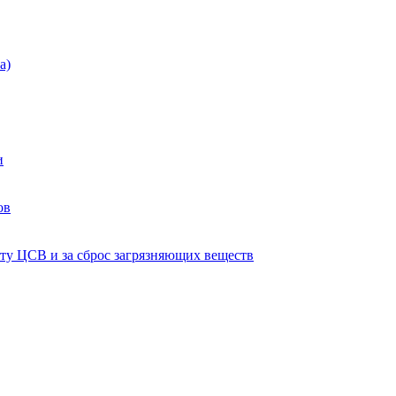
а)
и
ов
ту ЦСВ и за сброс загрязняющих веществ