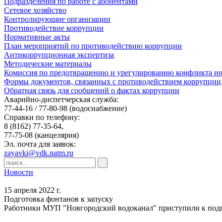
Подразделения по работе с абонентами
Сетевое хозяйство
Контролирующие организации
Противодействие коррупции
Нормативные акты
План мероприятий по противодействию коррупции
Антикоррупционная экспертиза
Методические материалы
Комиссия по предотвращению и урегулированию конфликта ин
Формы документов, связанных с противодействием коррупции,
Обратная связь для сообщений о фактах коррупции
Аварийно-диспетчерская служба:
77-44-16 / 77-80-98
(водоснабжение)
Справки по телефону:
8 (8162) 77-35-64,
77-75-08
(канцелярия)
Эл. почта для заявок:
zayavki@vdk.natm.ru
Новости
15 апреля 2022 г.
Подготовка фонтанов к запуску
Работники МУП "Новгородский водоканал" приступили к подгот