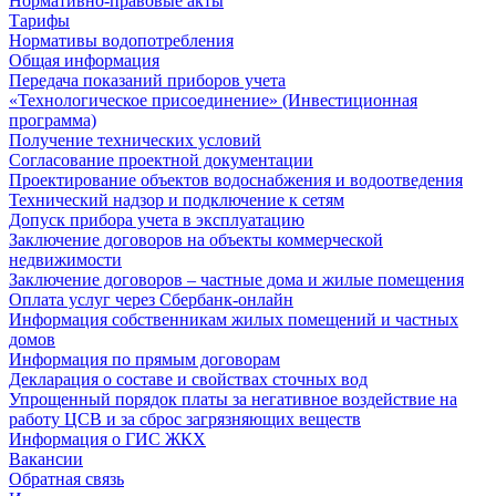
Нормативно-правовые акты
Тарифы
Нормативы водопотребления
Общая информация
Передача показаний приборов учета
«Технологическое присоединение» (Инвестиционная
программа)
Получение технических условий
Согласование проектной документации
Проектирование объектов водоснабжения и водоотведения
Технический надзор и подключение к сетям
Допуск прибора учета в эксплуатацию
Заключение договоров на объекты коммерческой
недвижимости
Заключение договоров – частные дома и жилые помещения
Оплата услуг через Сбербанк-онлайн
Информация собственникам жилых помещений и частных
домов
Информация по прямым договорам
Декларация о составе и свойствах сточных вод
Упрощенный порядок платы за негативное воздействие на
работу ЦСВ и за сброс загрязняющих веществ
Информация о ГИС ЖКХ
Вакансии
Обратная связь