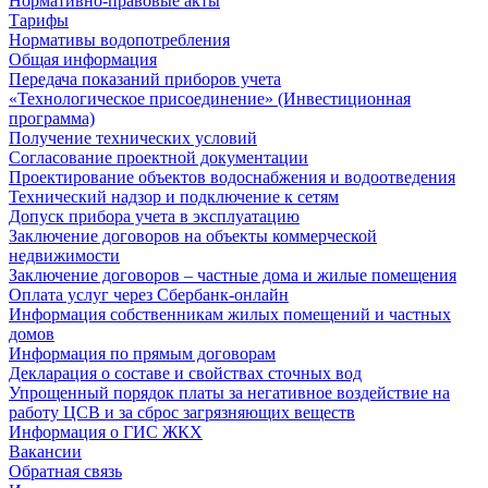
Нормативно-правовые акты
Тарифы
Нормативы водопотребления
Общая информация
Передача показаний приборов учета
«Технологическое присоединение» (Инвестиционная
программа)
Получение технических условий
Согласование проектной документации
Проектирование объектов водоснабжения и водоотведения
Технический надзор и подключение к сетям
Допуск прибора учета в эксплуатацию
Заключение договоров на объекты коммерческой
недвижимости
Заключение договоров – частные дома и жилые помещения
Оплата услуг через Сбербанк-онлайн
Информация собственникам жилых помещений и частных
домов
Информация по прямым договорам
Декларация о составе и свойствах сточных вод
Упрощенный порядок платы за негативное воздействие на
работу ЦСВ и за сброс загрязняющих веществ
Информация о ГИС ЖКХ
Вакансии
Обратная связь