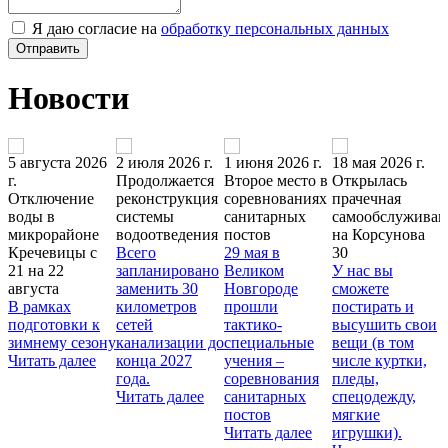
Я даю согласие на
обработку персональных данных
Отправить
Новости
г.
5 августа 2026
2 июля 2026 г.
1 июня 2026 г.
18 мая 2026 г.
8
г.
Продолжается
Второе место в
Открылась
У
Отключение
реконструкция
соревнованиях
прачечная
г
воды в
системы
санитарных
самообслуживан
микрорайоне
водоотведения
постов
на Корсунова
й
Кречевицы с
Всего
29 мая в
30
21 на 22
запланировано
Великом
У нас вы
В
августа
заменить 30
Новгороде
сможете
В рамках
километров
прошли
постирать и
подготовки к
сетей
тактико-
высушить свои
зимнему сезону
канализации до
специальные
вещи (в том
в
Читать далее
конца 2027
учения –
числе куртки,
года.
соревнования
пледы,
у
Читать далее
санитарных
спецодежду,
г
постов
мягкие
Читать далее
игрушки).