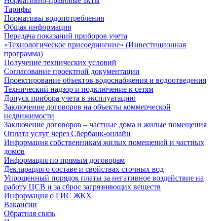
Нормативно-правовые акты
Тарифы
Нормативы водопотребления
Общая информация
Передача показаний приборов учета
«Технологическое присоединение» (Инвестиционная
программа)
Получение технических условий
Согласование проектной документации
Проектирование объектов водоснабжения и водоотведения
Технический надзор и подключение к сетям
Допуск прибора учета в эксплуатацию
Заключение договоров на объекты коммерческой
недвижимости
Заключение договоров – частные дома и жилые помещения
Оплата услуг через Сбербанк-онлайн
Информация собственникам жилых помещений и частных
домов
Информация по прямым договорам
Декларация о составе и свойствах сточных вод
Упрощенный порядок платы за негативное воздействие на
работу ЦСВ и за сброс загрязняющих веществ
Информация о ГИС ЖКХ
Вакансии
Обратная связь