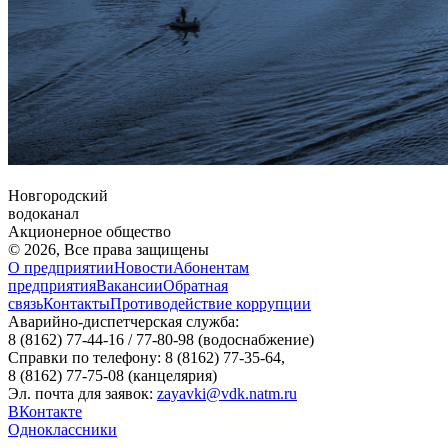
Новгородский
водоканал
Акционерное общество
© 2026, Все права защищены
О предприятии
Новости
Абонентам
предприятия
Вакансии
Обратная
связь
Контакты
Противодействие коррупции
Аварийно-диспетчерская служба:
8 (8162) 77-44-16 / 77-80-98
(водоснабжение)
Справки по телефону:
8 (8162) 77-35-64,
8 (8162) 77-75-08
(канцелярия)
Эл. почта для заявок:
zayavki@vdk.natm.ru
ВКонтакте
Одноклассники