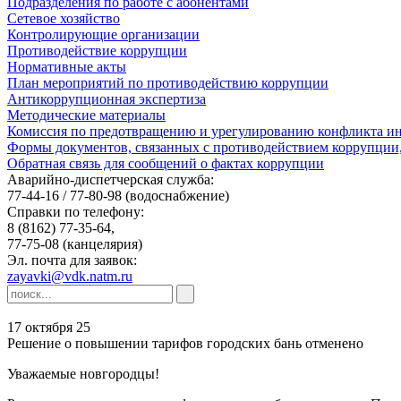
Подразделения по работе с абонентами
Сетевое хозяйство
Контролирующие организации
Противодействие коррупции
Нормативные акты
План мероприятий по противодействию коррупции
Антикоррупционная экспертиза
Методические материалы
Комиссия по предотвращению и урегулированию конфликта ин
Формы документов, связанных с противодействием коррупции,
Обратная связь для сообщений о фактах коррупции
Аварийно-диспетчерская служба:
77-44-16 / 77-80-98
(водоснабжение)
Справки по телефону:
8 (8162) 77-35-64,
77-75-08
(канцелярия)
Эл. почта для заявок:
zayavki@vdk.natm.ru
17 октября 25
Решение о повышении тарифов городских бань отменено
Уважаемые новгородцы!