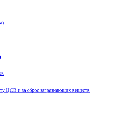
а)
и
ов
ту ЦСВ и за сброс загрязняющих веществ