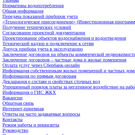
Тарифы
Нормативы водопотребления
Общая информация
Передача показаний приборов учета
«Технологическое присоединение» (Инвестиционная программ
Получение технических условий
Согласование проектной документации
Проектирование объектов водоснабжения и водоотведения
Технический надзор и подключение к сетям
Допуск прибора учета в эксплуатацию
Заключение договоров на объекты коммерческой недвижимост
Заключение договоров – частные дома и жилые помещения
Оплата услуг через Сбербанк-онлайн
Информация собственникам жилых помещений и частных дом
Информация по прямым договорам
Декларация о составе и свойствах сточных вод
Упрощенный порядок платы за негативное воздействие на рабо
Информация о ГИС ЖКХ
Вакансии
Обратная связь
Интернет-приемная
Ответы на часто задаваемые вопросы
Контакты
Режим работы и реквизиты
Руководство